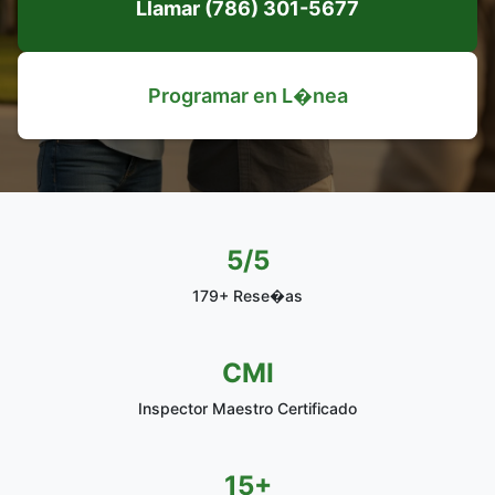
Llamar (786) 301-5677
Programar en L�nea
5/5
179+ Rese�as
CMI
Inspector Maestro Certificado
15+