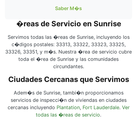
Saber M�s
�reas de Servicio en Sunrise
Servimos todas las �reas de Sunrise, incluyendo los
c�digos postales: 33313, 33322, 33323, 33325,
33326, 33351, y m�s. Nuestra �rea de servicio cubre
toda el �rea de Sunrise y las comunidades
circundantes.
Ciudades Cercanas que Servimos
Adem�s de Sunrise, tambi�n proporcionamos
servicios de inspecci�n de viviendas en ciudades
cercanas incluyendo
Plantation
,
Fort Lauderdale
.
Ver
todas las �reas de servicio
.