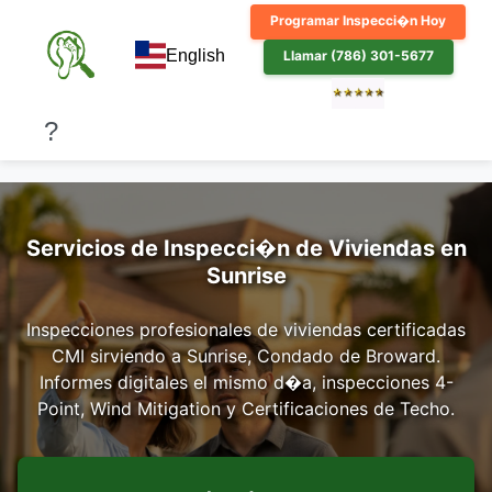
Programar Inspecci�n Hoy
English
Llamar (786) 301-5677
Inicio
/
�reas de Servicio
/
Condado de Broward
/
?
Sunrise
Servicios de Inspecci�n de Viviendas en
Sunrise
Inspecciones profesionales de viviendas certificadas
CMI sirviendo a Sunrise, Condado de Broward.
Informes digitales el mismo d�a, inspecciones 4-
Point, Wind Mitigation y Certificaciones de Techo.